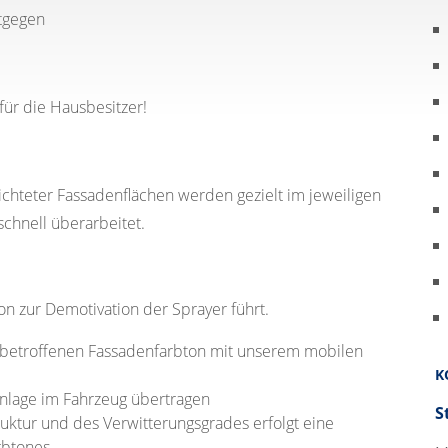
ntgegen
für die Hausbesitzer!
ichteter Fassadenflächen werden gezielt im jeweiligen
chnell überarbeitet.
on zur Demotivation der Sprayer führt.
betroffenen Fassadenfarbton mit unserem mobilen
K
nlage im Fahrzeug übertragen
S
uktur und des Verwitterungsgrades erfolgt eine
rbtones