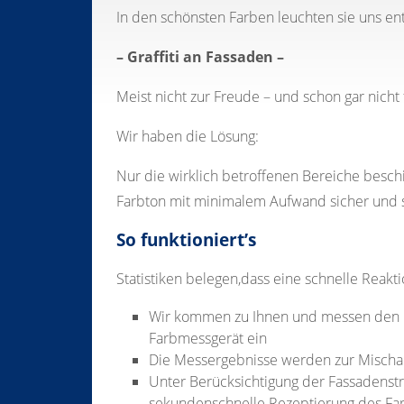
In den schönsten Farben leuchten sie uns e
– Graffiti an Fassaden –
Meist nicht zur Freude – und schon gar nicht 
Wir haben die Lösung:
Nur die wirklich betroffenen Bereiche besch
Farbton mit minimalem Aufwand sicher und s
So funktioniert’s
Statistiken belegen,dass eine schnelle Reakti
Wir kommen zu Ihnen und messen den 
Farbmessgerät ein
Die Messergebnisse werden zur Mischa
Unter Berücksichtigung der Fassadenstr
sekundenschnelle Rezeptierung des Fa